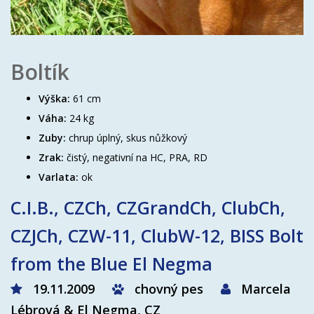
Boltík
Výška:
61 cm
Váha:
24 kg
Zuby:
chrup úplný, skus nůžkový
Zrak:
čistý, negativní na HC, PRA, RD
Varlata:
ok
C.I.B., CZCh, CZGrandCh, ClubCh,
CZJCh, CZW-11, ClubW-12, BISS Bolt
from the Blue El Negma
19.11.2009
chovný pes
Marcela
Lébrová & El Negma, CZ