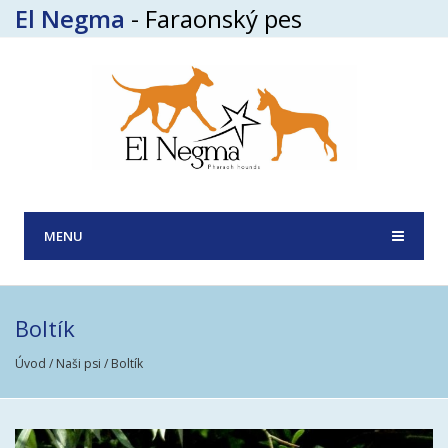
El Negma
- Faraonský pes
MENU
Boltík
Úvod
/
Naši psi
/ Boltík