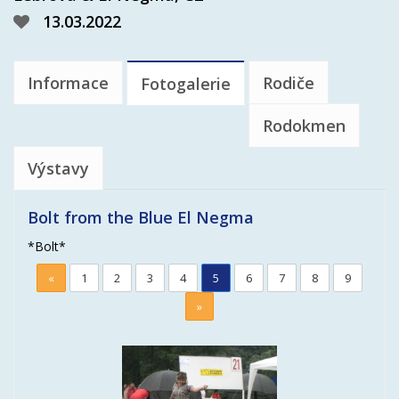
13.03.2022
Informace
Rodiče
Fotogalerie
Rodokmen
Výstavy
Bolt from the Blue El Negma
*Bolt*
«
1
2
3
4
5
6
7
8
9
»