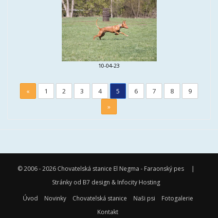
10-04-23
«
1
2
3
4
5
6
7
8
9
»
© 2006 - 2026
Chovatelská stanice El Negma - Faraonský pes
|
Stránky od
B7 design
&
Infocity Hosting
Úvod
Novinky
Chovatelská stanice
Naši psi
Fotogalerie
Kontakt