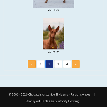
20-11-26
20-10-10
«
1
2
3
4
»
© 2006 - 2026
Chovatelská stanice El Negma - Faraonský pes
|
Stránky od
B7 design
&
Infocity Hosting