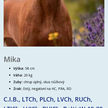
Mika
Výška:
58 cm
Váha:
20 kg
Zuby:
chrup úplný, skus nůžkový
Zrak:
čistý, negativní na HC, PRA, RD
C.I.B., LTCh, PLCh, LVCh, RUCh,