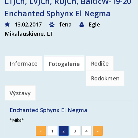
LTJCh, LVJCh, RUJCh, BalticW-19-20
Enchanted Sphynx El Negma
13.02.2017
fena
Egle
Mikalauskiene, LT
Informace
Rodiče
Fotogalerie
Rodokmen
Výstavy
Enchanted Sphynx El Negma
*Mika*
«
1
2
3
4
»