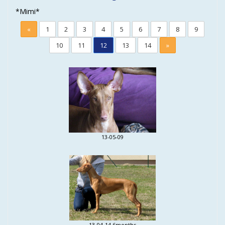
*Mimi*
«
1
2
3
4
5
6
7
8
9
10
11
12
13
14
»
13-05-09
13-04-14 6months