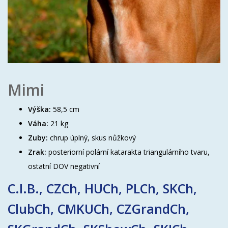
Mimi
Výška:
58,5 cm
Váha:
21 kg
Zuby:
chrup úplný, skus nůžkový
Zrak:
posteriorní polární katarakta triangulárního tvaru,
ostatní DOV negativní
C.I.B., CZCh, HUCh, PLCh, SKCh,
ClubCh, CMKUCh, CZGrandCh,