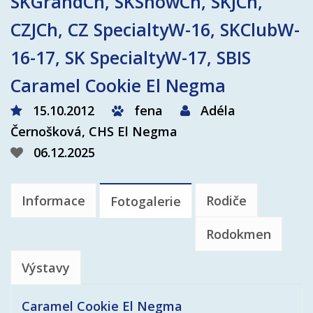
SKGrandCh, SKShowCh, SKJCh,
CZJCh, CZ SpecialtyW-16, SKClubW-
16-17, SK SpecialtyW-17, SBIS
Caramel Cookie El Negma
15.10.2012
fena
Adéla
Černošková, CHS El Negma
06.12.2025
Informace
Rodiče
Fotogalerie
Rodokmen
Výstavy
Caramel Cookie El Negma