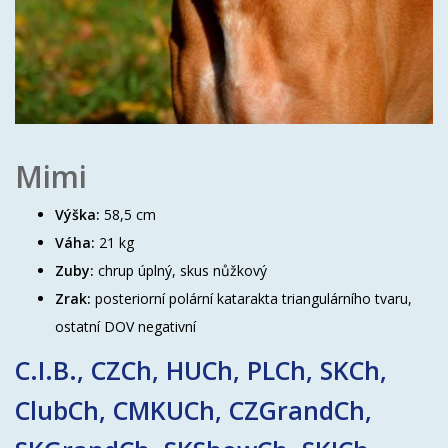
Mimi
Výška:
58,5 cm
Váha:
21 kg
Zuby:
chrup úplný, skus nůžkový
Zrak:
posteriorní polární katarakta triangulárního tvaru,
ostatní DOV negativní
C.I.B., CZCh, HUCh, PLCh, SKCh,
ClubCh, CMKUCh, CZGrandCh,