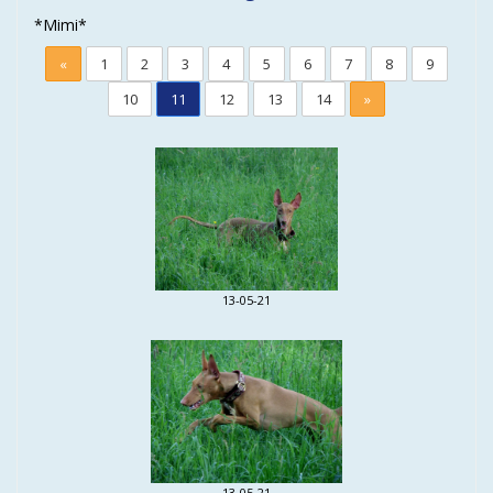
*Mimi*
«
1
2
3
4
5
6
7
8
9
10
11
12
13
14
»
13-05-21
13-05-21