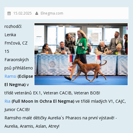
15.02.2025
Elnegma.com
rozhodčí:
Lenka
Frnčová, CZ
15
Faraonských
psů přihlášeno
Ramsi
(Eclipse
El Negma)
v
třídě veteránů EX.1, Veteran CACIB, Veteran BOB!
Ria
(Full Moon In Ochra El Negma)
ve třídě mladých V1, CAJC,
Junior CACIB!
Ramsiho malé dětičky Aurelia´s Pharaos na první výstavě! -
Aurelia, Aramis, Aslan, Atrey!