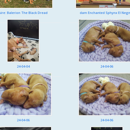
sire: Balerion The Black Dread
dam Enchanted Sphynx El Neg
24-04-04
24-04-06
24-04-06
24-04-06