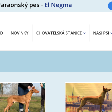
Faraonský pes
-
El Negma
OD
NOVINKY
CHOVATELSKÁ STANICE
NAŠI PSI