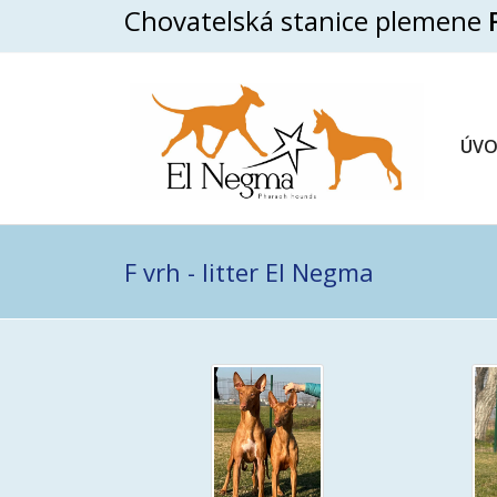
Chovatelská stanice plemene
ÚV
F vrh - litter El Negma