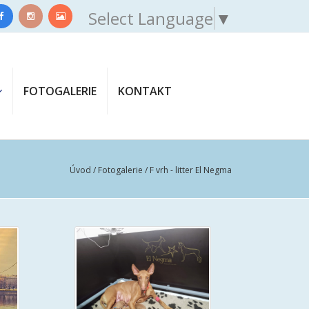
Select Language
▼
FOTOGALERIE
KONTAKT
Úvod
/
Fotogalerie
/ F vrh - litter El Negma